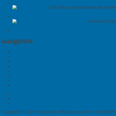
18/04/26 Bal Folk
Bal Folk au conservatoire de Vervie
En savoir plus...
04/04/26 Concert en l'église de Soiron
Concert à Soiro
En savoir plus...
NAVIGATION
Nos musiciens
Nos instruments
Notre répertoire
CD - à Jean...
CD - Bien de chez nous...
Album photos
Nos liens favoris
Contactez-nous !
Page d'accueil
Plan du Site
Contact
Copyright © 2013 Accordanse | Musique wallonne & traditionne