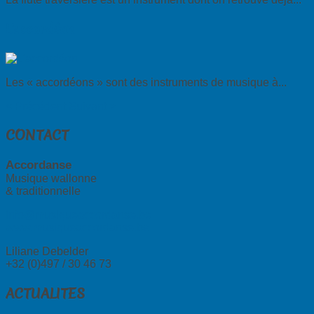
L'accordéon
Les « accordéons » sont des instruments de musique à...
< Précédent
Suivant >
CONTACT
Accordanse
Musique wallonne
& traditionnelle
info@musiqueaccordanse.be
www.musiqueaccordanse.be
Liliane Debelder
+32 (0)497 / 30 46 73
ACTUALITES