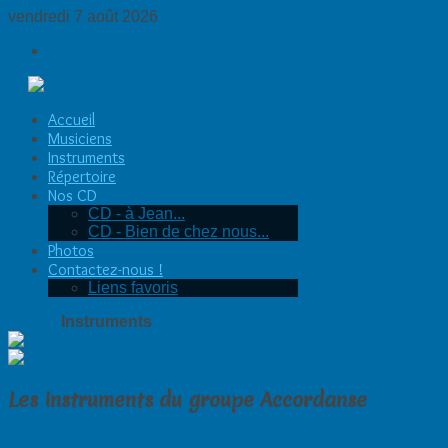
vendredi 7 août 2026
Connexion
Accueil
Musiciens
Instruments
Répertoire
Nos CD
CD - à Jean...
CD - Bien de chez nous...
Photos
Contactez-nous !
Liens favoris
Accueil
Instruments
Les instruments du groupe Accordanse
La harpe