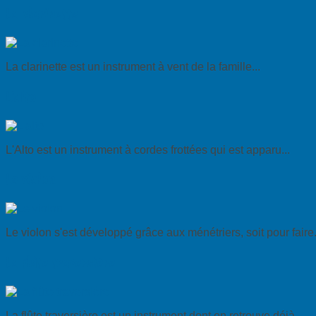
La clarinette
La clarinette est un instrument à vent de la famille...
L'alto
L'Alto est un instrument à cordes frottées qui est apparu...
Le violon
Le violon s'est développé grâce aux ménétriers, soit pour faire.
La flûte traversière
La flûte traversière est un instrument dont on retrouve déjà...