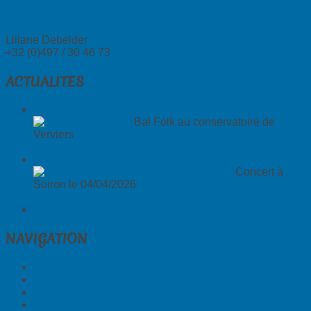
info@musiqueaccordanse.be
www.musiqueaccordanse.be
Liliane Debelder
+32 (0)497 / 30 46 73
ACTUALITES
18/04/26 Bal Folk
Bal Folk au conservatoire de
Verviers
En savoir plus...
04/04/26 Concert en l'église de Soiron
Concert à
Soiron le 04/04/2026
En savoir plus...
NAVIGATION
Nos musiciens
Nos instruments
Notre répertoire
CD - à Jean...