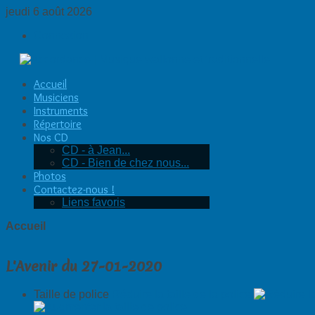
jeudi 6 août 2026
Connexion
Accueil
Musiciens
Instruments
Répertoire
Nos CD
CD - à Jean...
CD - Bien de chez nous...
Photos
Contactez-nous !
Liens favoris
Accueil
L'Avenir du 27-01-2020
Taille de police
Réduire la taille de la police