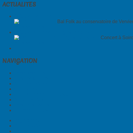
ACTUALITES
18/04/26 Bal Folk
Bal Folk au conservatoire de Vervie
En savoir plus...
04/04/26 Concert en l'église de Soiron
Concert à Soiro
En savoir plus...
NAVIGATION
Nos musiciens
Nos instruments
Notre répertoire
CD - à Jean...
CD - Bien de chez nous...
Album photos
Nos liens favoris
Contactez-nous !
Page d'accueil
Plan du Site
Contact