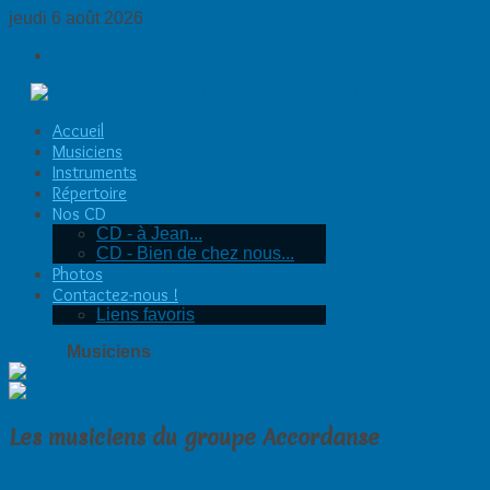
jeudi 6 août 2026
Connexion
Accueil
Musiciens
Instruments
Répertoire
Nos CD
CD - à Jean...
CD - Bien de chez nous...
Photos
Contactez-nous !
Liens favoris
Accueil
Musiciens
Les musiciens du groupe Accordanse
Emeline De Belder