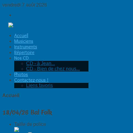
vendredi 7 août 2026
Connexion
Accueil
Musiciens
Instruments
Répertoire
Nos CD
CD - à Jean...
CD - Bien de chez nous...
Photos
Contactez-nous !
Liens favoris
Accueil
18/04/26 Bal Folk
Taille de police
Réduire la taille de la police
Augmenter la taille de