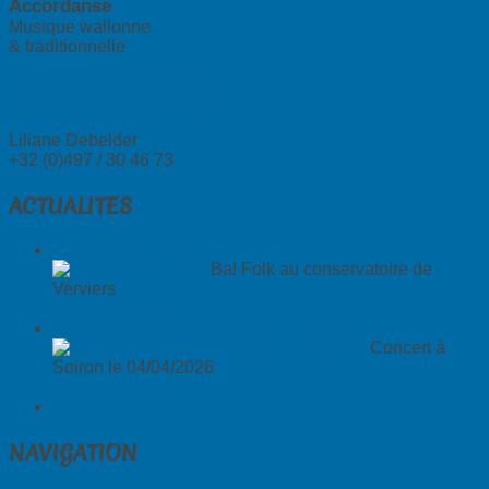
Accordanse
Musique wallonne
& traditionnelle
info@musiqueaccordanse.be
www.musiqueaccordanse.be
Liliane Debelder
+32 (0)497 / 30 46 73
ACTUALITES
18/04/26 Bal Folk
Bal Folk au conservatoire de
Verviers
En savoir plus...
04/04/26 Concert en l'église de Soiron
Concert à
Soiron le 04/04/2026
En savoir plus...
NAVIGATION