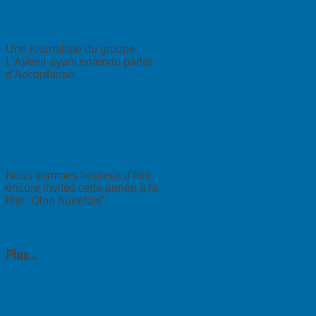
L'Avenir du 27-01-
2020
Une journaliste du groupe
L'Avenir ayant entendu parler
d'Accordanse...
En savoir plus...
30/06/2019|Olne
Autrefois
Nous sommes heureux d'être
encore invités cette année à la
fête "Olne Autrefois"
En savoir plus...
Plus...
31/08/2019|Château
du Haut Charmois