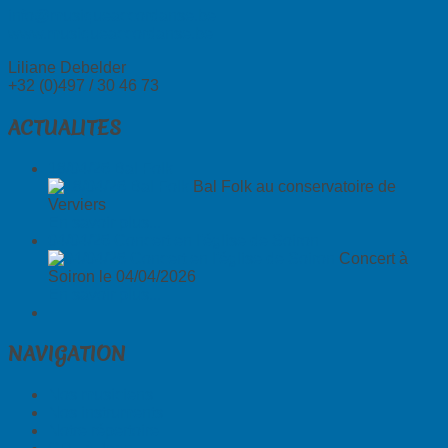
info@musiqueaccordanse.be
www.musiqueaccordanse.be
Liliane Debelder
+32 (0)497 / 30 46 73
ACTUALITES
18/04/26 Bal Folk
Bal Folk au conservatoire de
Verviers
En savoir plus...
04/04/26 Concert en l'église de Soiron
Concert à
Soiron le 04/04/2026
En savoir plus...
NAVIGATION
Nos musiciens
Nos instruments
Notre répertoire