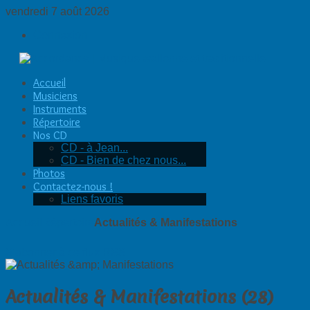
vendredi 7 août 2026
Connexion
Accueil
Musiciens
Instruments
Répertoire
Nos CD
CD - à Jean...
CD - Bien de chez nous...
Photos
Contactez-nous !
Liens favoris
Accueil
Répertoire
Actualités & Manifestations
S'abonner à ce flux RSS
Actualités & Manifestations (28)