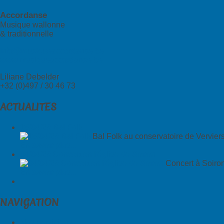
Accordanse
Musique wallonne
& traditionnelle
info@musiqueaccordanse.be
www.musiqueaccordanse.be
Liliane Debelder
+32 (0)497 / 30 46 73
ACTUALITES
18/04/26 Bal Folk
Bal Folk au conservatoire de Vervier
En savoir plus...
04/04/26 Concert en l'église de Soiron
Concert à Soiron
En savoir plus...
NAVIGATION
Nos musiciens