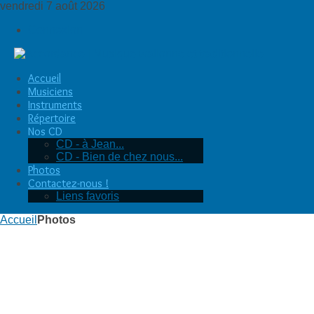
vendredi 7 août 2026
Connexion
Accueil
Musiciens
Instruments
Répertoire
Nos CD
CD - à Jean...
CD - Bien de chez nous...
Photos
Contactez-nous !
Liens favoris
Accueil
Photos