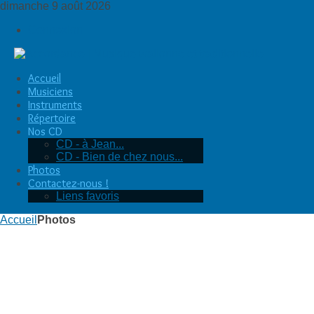
dimanche 9 août 2026
Connexion
Accueil
Musiciens
Instruments
Répertoire
Nos CD
CD - à Jean...
CD - Bien de chez nous...
Photos
Contactez-nous !
Liens favoris
Accueil
Photos