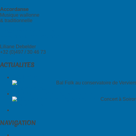
Accordanse
Musique wallonne
& traditionnelle
info@musiqueaccordanse.be
www.musiqueaccordanse.be
Liliane Debelder
+32 (0)497 / 30 46 73
ACTUALITES
18/04/26 Bal Folk
Bal Folk au conservatoire de Vervier
En savoir plus...
04/04/26 Concert en l'église de Soiron
Concert à Soiron
En savoir plus...
NAVIGATION
Nos musiciens