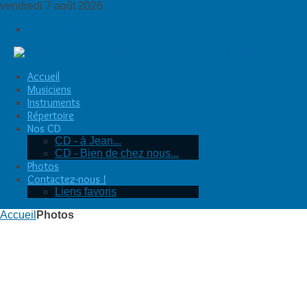
vendredi 7 août 2026
Connexion
Accueil
Musiciens
Instruments
Répertoire
Nos CD
CD - à Jean...
CD - Bien de chez nous...
Photos
Contactez-nous !
Liens favoris
Accueil
Photos