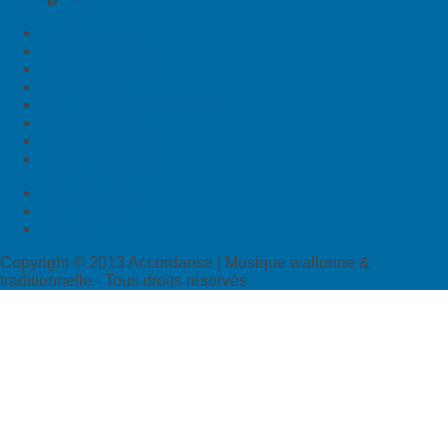
Nos musiciens
Nos instruments
Notre répertoire
CD - à Jean...
CD - Bien de chez nous...
Album photos
Nos liens favoris
Contactez-nous !
Page d'accueil
Plan du Site
Contact
Copyright © 2013 Accordanse | Musique wallonne &
traditionnelle - Tous droits réservés