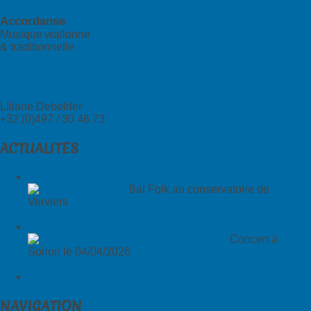
Accordanse
Musique wallonne
& traditionnelle
info@musiqueaccordanse.be
www.musiqueaccordanse.be
Liliane Debelder
+32 (0)497 / 30 46 73
ACTUALITES
18/04/26 Bal Folk
Bal Folk au conservatoire de
Verviers
En savoir plus...
04/04/26 Concert en l'église de Soiron
Concert à
Soiron le 04/04/2026
En savoir plus...
NAVIGATION