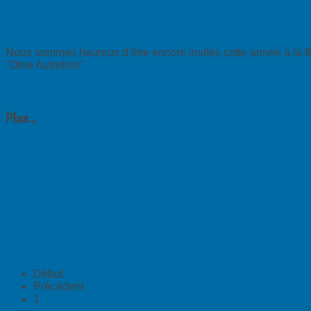
30/06/2019|Olne Autrefois
Nous sommes heureux d'être encore invités cette année à la f
"Olne Autrefois"
En savoir plus...
Plus...
31/08/2019|Château du Haut Charmois
25/08/2019|Bal Folk
25/08/2018|Château du Haut Charmois
11/08/2018|Nos r'prindans rècène
Début
Précédent
1