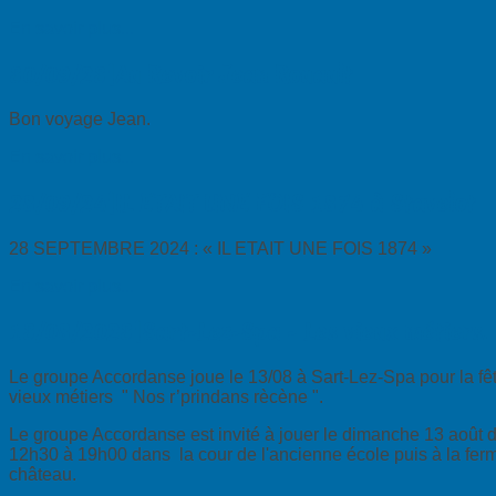
En savoir plus...
30/09/23|Au Revoir Jean Rouault
Bon voyage Jean.
En savoir plus...
28/09/24|IL ETAIT UNE FOIS 1874 à Stavelot
28 SEPTEMBRE 2024 : « IL ETAIT UNE FOIS 1874 »
En savoir plus...
13/08/2023|Sart-Lez-Spa - Les vieux métiers.
Le groupe Accordanse joue le 13/08 à Sart-Lez-Spa pour la fê
vieux métiers " Nos r’prindans rècène ".
Le groupe Accordanse est invité à jouer le dimanche 13 août 
12h30 à 19h00 dans la cour de l'ancienne école puis à la fer
château.