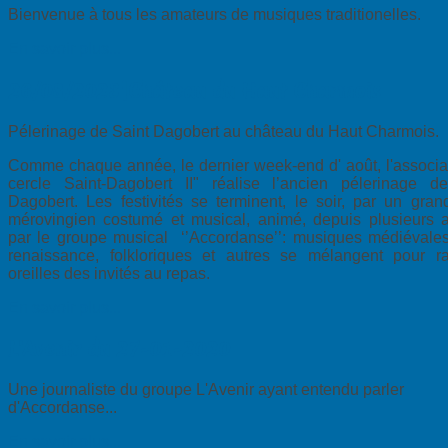
Bienvenue à tous les amateurs de musiques traditionelles.
En savoir plus...
26/08/2023|Château du Haut Charmois
Pélerinage de Saint Dagobert au château du Haut Charmois.
Comme chaque année, le dernier week-end d' août, l'associat
cercle Saint-Dagobert II" réalise l’ancien pélerinage d
Dagobert. Les festivités se terminent, le soir, par un grand
mérovingien costumé et musical, animé, depuis plusieurs 
par le groupe musical ‘’Accordanse’’: musiques médiévales
renaissance, folkloriques et autres se mélangent pour ra
oreilles des invités au repas.
En savoir plus...
L'Avenir du 27-01-2020
Une journaliste du groupe L'Avenir ayant entendu parler
d'Accordanse...
En savoir plus...