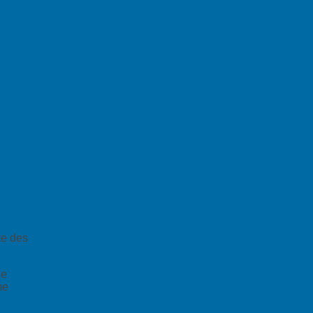
te des
de
me