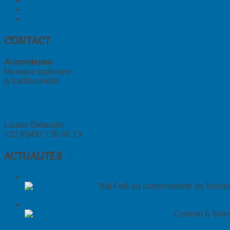
2
Suivant
Fin
CONTACT
Accordanse
Musique wallonne
& traditionnelle
info@musiqueaccordanse.be
www.musiqueaccordanse.be
Liliane Debelder
+32 (0)497 / 30 46 73
ACTUALITES
18/04/26 Bal Folk
Bal Folk au conservatoire de Vervie
En savoir plus...
04/04/26 Concert en l'église de Soiron
Concert à Soiro
En savoir plus...