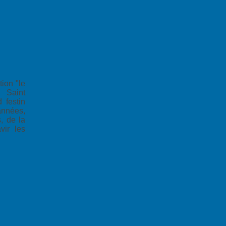
ion "le
e Saint
 festin
années,
, de la
vir les