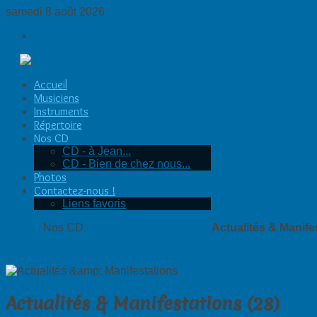
samedi 8 août 2026
Connexion
Accueil
Musiciens
Instruments
Répertoire
Nos CD
CD - à Jean...
CD - Bien de chez nous...
Photos
Contactez-nous !
Liens favoris
Accueil
Nos CD
CD - Bien de chez nous...
Actualités & Manife
S'abonner à ce flux RSS
Actualités & Manifestations (28)