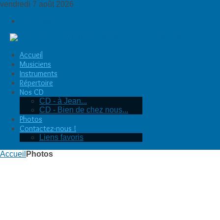
vendredi 7 août 2026
Connexion
Accueil
Musiciens
Instruments
Répertoire
Nos CD
CD - à Jean...
CD - Bien de chez nous...
Photos
Contactez-nous !
Liens favoris
Accueil
Photos