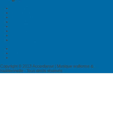
Nos musiciens
Nos instruments
Notre répertoire
CD - à Jean...
CD - Bien de chez nous...
Album photos
Nos liens favoris
Contactez-nous !
Page d'accueil
Plan du Site
Contact
Copyright © 2013 Accordanse | Musique wallonne &
traditionnelle - Tous droits réservés