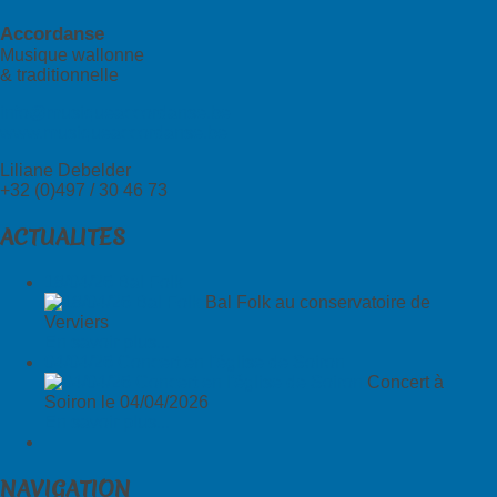
Accordanse
Musique wallonne
& traditionnelle
info@musiqueaccordanse.be
www.musiqueaccordanse.be
Liliane Debelder
+32 (0)497 / 30 46 73
ACTUALITES
18/04/26 Bal Folk
Bal Folk au conservatoire de
Verviers
En savoir plus...
04/04/26 Concert en l'église de Soiron
Concert à
Soiron le 04/04/2026
En savoir plus...
NAVIGATION