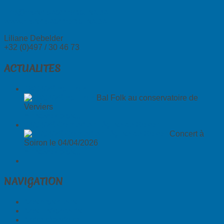
info@musiqueaccordanse.be
www.musiqueaccordanse.be
Liliane Debelder
+32 (0)497 / 30 46 73
ACTUALITES
18/04/26 Bal Folk
Bal Folk au conservatoire de
Verviers
En savoir plus...
04/04/26 Concert en l'église de Soiron
Concert à
Soiron le 04/04/2026
En savoir plus...
NAVIGATION
Nos musiciens
Nos instruments
Notre répertoire